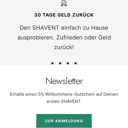
30 TAGE GELD ZURÜCK
Den SHAVENT einfach zu Hause
ausprobieren. Zufrieden oder Geld
zurück!
Zur
Zur
Zur
Zur
Slide
Slide
Slide
Slide
Newsletter
1
2
3
4
gehen
gehen
gehen
gehen
Erhalte einen 5% Willkommens-Gutschein auf Deinen
ersten SHAVENT.
ZUR ANMELDUNG