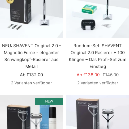
NEU: SHAVENT Original 2.0 -
Rundum-Set: SHAVENT
Magnetic Force - eleganter
Original 2.0 Rasierer + 100
Schwingkopf-Rasierer aus
Klingen – Das Profi-Set zum
Metall
Einstieg
Angebotspreis
Angebotspreis
Regulärer
Ab £132.00
Ab £138.00
£146.00
Preis
2 Varianten verfügbar
2 Varianten verfügbar
NEW