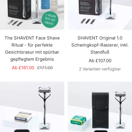
The SHAVENT Face Shave
SHAVENT Original 1.0
Ritual - für perfekte
Schwingkopf-Rasierer, inkl.
Gesichtsrasur mit spürbar
Standfuß
gepflegtem Ergebnis
Angebotspreis
Ab £107.00
Angebotspreis
Regulärer
Ab £161.00
£171.00
2 Varianten verfügbar
Preis