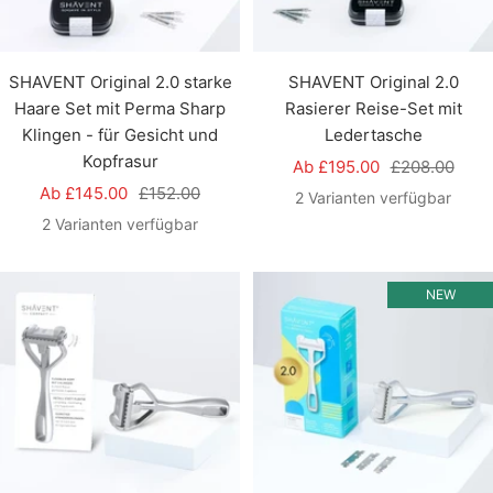
SHAVENT Original 2.0 starke
SHAVENT Original 2.0
Haare Set mit Perma Sharp
Rasierer Reise-Set mit
Klingen - für Gesicht und
Ledertasche
Kopfrasur
Angebotspreis
Regulärer
Ab £195.00
£208.00
Angebotspreis
Regulärer
Ab £145.00
£152.00
Preis
2 Varianten verfügbar
Preis
2 Varianten verfügbar
NEW